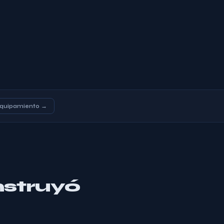
equipamiento →
nstruyó