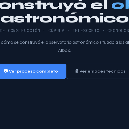
onstruyó el
o
astronómico
DE CONSTRUCCIÓN · CÚPULA · TELESCOPIO · CRONOLO
a cómo se construyó el observatorio astronómico situado a las a
Albox.
📷 Ver proceso completo
📄 Ver enlaces técnicos