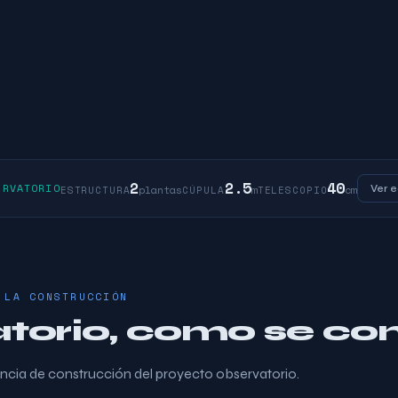
2
2.5
40
ERVATORIO
plantas
m
cm
Ver 
ESTRUCTURA
CÚPULA
TELESCOPIO
 LA CONSTRUCCIÓN
atorio, como se co
ncia de construcción del proyecto observatorio.