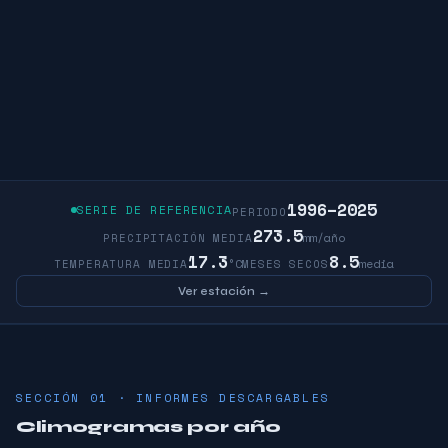
1996–2025
SERIE DE REFERENCIA
PERIODO
273.5
mm/año
PRECIPITACIÓN MEDIA
17.3
8.5
°C
media
TEMPERATURA MEDIA
MESES SECOS
Ver estación →
SECCIÓN 01 · INFORMES DESCARGABLES
Climogramas por año