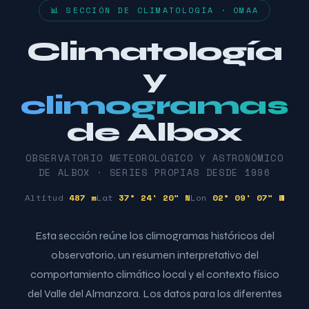
📊 SECCIÓN DE CLIMATOLOGÍA · OMAA
Climatología
y
climogramas
de Albox
OBSERVATORIO METEOROLÓGICO Y ASTRONÓMICO
DE ALBOX · SERIES PROPIAS DESDE 1996
Altitud
487 m
Lat
37° 24' 20" N
Lon
02° 09' 07" W
Esta sección reúne los climogramas históricos del
observatorio, un resumen interpretativo del
comportamiento climático local y el contexto físico
del Valle del Almanzora. Los datos para los diferentes