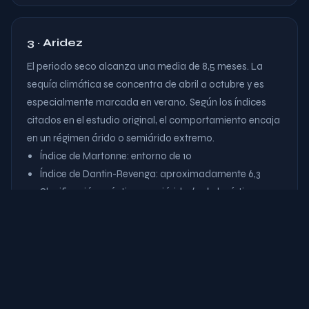
3 · Aridez
El periodo seco alcanza una media de 8,5 meses. La
sequía climática se concentra de abril a octubre y es
especialmente marcada en verano. Según los índices
citados en el estudio original, el comportamiento encaja
en un régimen árido o semiárido extremo.
Índice de Martonne: entorno de 10
Índice de Dantin-Revenga: aproximadamente 6,3
Clasificación práctica: semiárido / subdesértico
4 · Control geográfico
Las sierras próximas —Estancias al norte y noroeste,
Filabres al sur y la influencia más lejana de Baza y Sierra