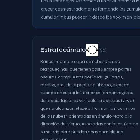
Las nubes bajas se forman a un nivel inferior a
crecer desmesuradamente formando los cumulonim
cumulonimbus pueden ir desde los 500 m en la ba
Estratocúmulo
(Sc)
Banco, manto o capa de nubes grises o
blanquecinas, que tienen casi siempre partes
oscuras, compuestos por losas, guijarros,
rodillos, etc., de aspecto no fibroso, excepto
cuando en su parte inferior se forman regeros
de precipitaciones verticales u oblicuas (virga)
que no alcanzan el suelo. Forman los "caminos
de las nubes", orientadas en ángulo recto a la
dirección del viento. Asociadas con buen tiempo
o mejoría pero pueden ocasionar alguna
precipitación.