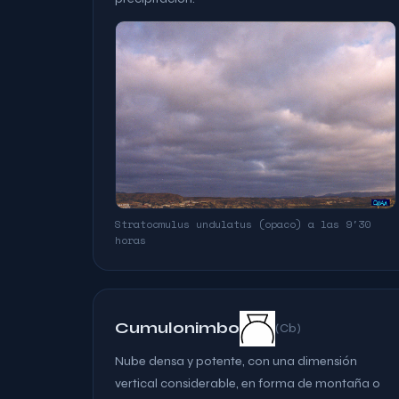
Stratocmulus undulatus (opaco) a las 9'30
horas
Cumulonimbo
(Cb)
Nube densa y potente, con una dimensión
vertical considerable, en forma de montaña o