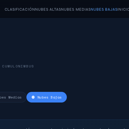
CLASIFICACIÓN
NUBES ALTAS
NUBES MEDIAS
NUBES BAJAS
INICI
s
 CUMULONIMBUS
bes Medias
🟤 Nubes Bajas