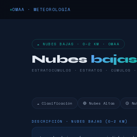
OMAA · METEOROLOGÍA
☁️ NUBES BAJAS · 0–2 KM · OMAA
Nubes
baja
ESTRATOCÚMULOS · ESTRATOS · CÚMULOS ·
☁️ Clasificación
🔵 Nubes Altas
🟡 Nu
DESCRIPCIÓN · NUBES BAJAS (0–2 KM)