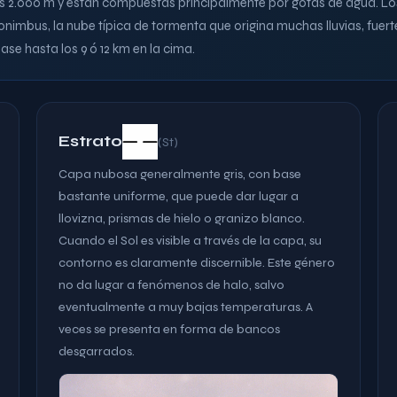
 los 2.000 m y están compuestas principalmente por gotas de agua. 
bus, la nube típica de tormenta que origina muchas lluvias, fuerte
se hasta los 9 ó 12 km en la cima.
Estrato
(St)
Capa nubosa generalmente gris, con base
bastante uniforme, que puede dar lugar a
llovizna, prismas de hielo o granizo blanco.
Cuando el Sol es visible a través de la capa, su
contorno es claramente discernible. Este género
no da lugar a fenómenos de halo, salvo
eventualmente a muy bajas temperaturas. A
veces se presenta en forma de bancos
desgarrados.