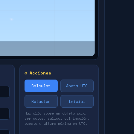
⚙️ Acciones
Calcular
Ahora UTC
Rotación
Inicial
Haz clic sobre un objeto para
ver datos, salida, culminación,
puesta y altura máxima en UTC.