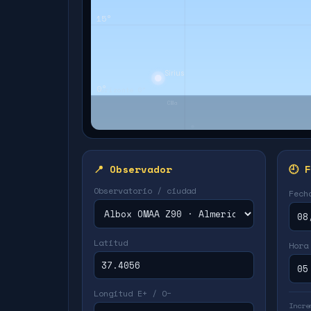
📍 Observador
🕘 
Observatorio / ciudad
Fech
Latitud
Hora
Longitud E+ / O−
Incre