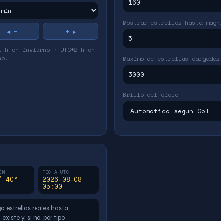
Mostrar estrellas hasta magn
◀ −
+ ▶
1 h en invierno · UTC+2 h en
no.
Máximo de estrellas cargadas
Brillo del cielo
ÓN
FECHA UTC
/ 40°
2026-08-08
05:00
630 estrellas reales hasta
iste y, si no, por tipo