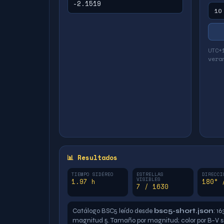
UTC+
vera
📊 Resultados
TIEMPO SIDÉREO
ESTRELLAS
DIRECCI
VISIBLES
1.97 h
180° 
7 / 1630
Catálogo BSC5 leído desde
bsc5-short.json
: 1
magnitud 5. Tamaño por magnitud; color por B−V si ex