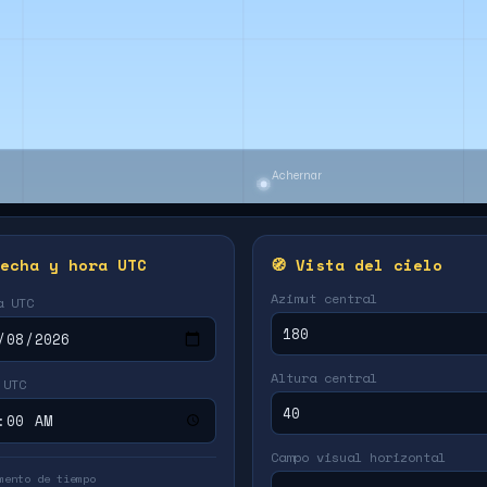
Fecha y hora UTC
🧭 Vista del cielo
Azimut central
a UTC
Altura central
 UTC
Campo visual horizontal
mento de tiempo